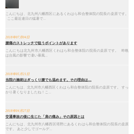
こんにちは、北九州八幡西区にあるくわはら和合整体院の院長の桒原です。
ここ最近連日の猛暑で...
2018年07月04日
腰痛のストレッチで狙うポイントがあります
こんにちは北九州市八幡西区くわはら和合整体院の院長の桒原です。 昨晩
は台風の影響で凄い暴風...
2018年05月21日
当院の施術はぎっくり腰でも温めます。その理由は…
こんにちは、北九州市八幡西区くわはら和合整体院の院長の桒原です。 すっ
かり暑くなりましたね！こ...
2018年04月27日
交通事故の後に生じた「肩の痛み」その原因とは
こんにちは、北九州市八幡西区塔野にあるくわはら和合整体院の院長の桒原
です。 あと少しでゴールデ...