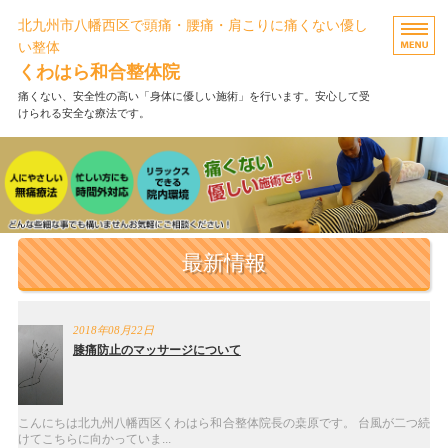
北九州市八幡西区で頭痛・腰痛・肩こりに痛くない優し
い整体
くわはら和合整体院
痛くない、安全性の高い「身体に優しい施術」を行います。安心して受
けられる安全な療法です。
ホーム
施術メニュー・料金
FAQ・お客様の声
最新情報
当院について
お問い合わせ
2018年08月22日
膝痛防止のマッサージについて
こんにちは北九州八幡西区くわはら和合整体院長の桒原です。 台風が二つ続
けてこちらに向かっていま...