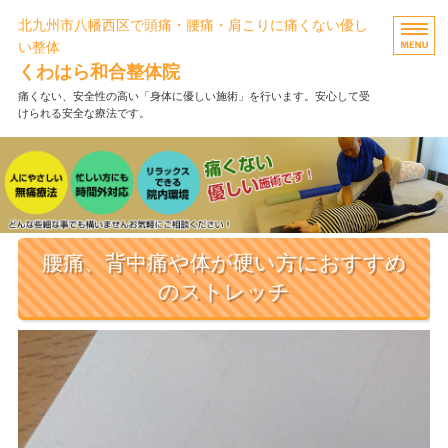
北九州市八幡西区で頭痛・腰痛・肩こりに痛くない優し
い整体
くわはら和合整体院
痛くない、安全性の高い「身体に優しい施術」を行います。安心して受
けられる安全な療法です。
ホーム
施術メニュー・料金
FAQ・お客様の声
腰痛、背中痛や体が硬い方におすすめ
当院について
のストレッチ
お問い合わせ