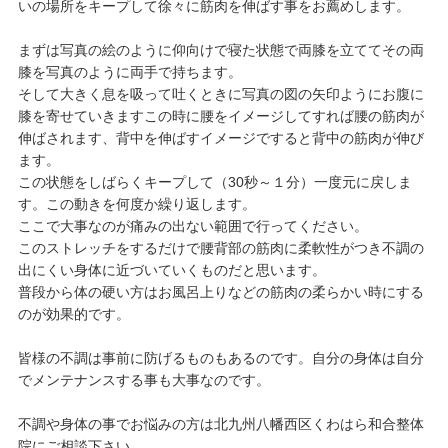
いの場所をキープして徐々に筋肉を伸ばす事をお薦めします。
まずは写真の絵のように仰向けで寝た状態で両膝を立ててその両
膝を写真のように両手で持ちます。
そして大きく息を吸って吐くときに写真の図の矢印ようにお腹に
膝を寄せていきますこの時に腰をイメージしてすれば腰の筋肉が
伸ばされます、背中を伸ばすイメージですると背中の筋肉が伸び
ます。
この状態をしばらくキープして（30秒～１分）一度元に戻しま
す。この動きを何度か繰り返します。
ここで大事なのが痛みの出ない範囲で行ってください。
このストレッチをするだけで腰背部の筋肉に柔軟性がつき不調の
出にくい身体に近づいていくものだと思います。
普段から体の硬い方はお風呂上りなどの筋肉の柔らかい時にする
のが効果的です。
皆様の不調は事前に防げるものもあるのです。自分の身体は自分
でメンテナンスする事も大事なのです。
不調や身体の事でお悩みの方は北九州八幡西区くわはら和合整体
院にご相談下さい。