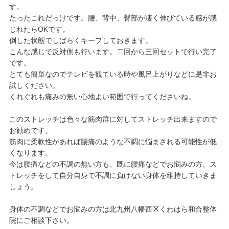
す。
たったこれだっけです。腰、背中、臀部が凄く伸びている感が感
じれたらOKです。
倒した状態でしばらくキープしておきます。
こんな感じで反対側も行います。二回から三回セットで行い完了
です。
とても簡単なのでテレビを観ている時や風呂上がりなどに是非お
試しください。
くれぐれも痛みの無い心地よい範囲で行ってくださいね。
このストレッチは色々な筋肉群に対してストレッチ出来ますので
お勧めです。
筋肉に柔軟性があれば腰痛のような不調に悩まされる可能性が低
くなります。
今は腰痛などの不調の無い方も、既に腰痛などでお悩みの方、ス
トレッチをして自分自身で不調に負けない身体を維持していきま
しょう。
身体の不調などでお悩みの方は北九州八幡西区くわはら和合整体
院にご相談下さい。