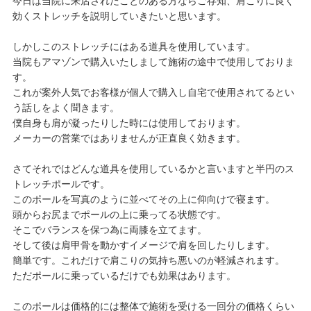
今日は当院に来店されたことのある方ならご存知、肩こりに良く
効くストレッチを説明していきたいと思います。
しかしこのストレッチにはある道具を使用しています。
当院もアマゾンで購入いたしまして施術の途中で使用しておりま
す。
これが案外人気でお客様が個人で購入し自宅で使用されてるとい
う話しをよく聞きます。
僕自身も肩が凝ったりした時には使用しております。
メーカーの営業ではありませんが正直良く効きます。
さてそれではどんな道具を使用しているかと言いますと半円のス
トレッチポールです。
このポールを写真のように並べてその上に仰向けで寝ます。
頭からお尻までポールの上に乗ってる状態です。
そこでバランスを保つ為に両膝を立てます。
そして後は肩甲骨を動かすイメージで肩を回したりします。
簡単です。これだけで肩こりの気持ち悪いのが軽減されます。
ただポールに乗っているだけでも効果はあります。
このポールは価格的には整体で施術を受ける一回分の価格くらい