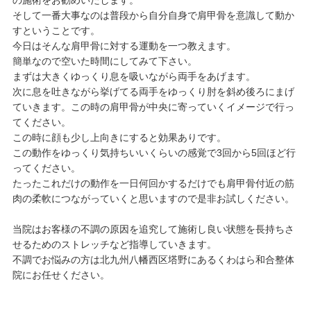
の施術をお勧めいたします。
そして一番大事なのは普段から自分自身で肩甲骨を意識して動か
すということです。
今日はそんな肩甲骨に対する運動を一つ教えます。
簡単なので空いた時間にしてみて下さい。
まずは大きくゆっくり息を吸いながら両手をあげます。
次に息を吐きながら挙げてる両手をゆっくり肘を斜め後ろにまげ
ていきます。この時の肩甲骨が中央に寄っていくイメージで行っ
てください。
この時に顔も少し上向きにすると効果ありです。
この動作をゆっくり気持ちいいくらいの感覚で3回から5回ほど行
ってください。
たったこれだけの動作を一日何回かするだけでも肩甲骨付近の筋
肉の柔軟につながっていくと思いますので是非お試しください。
当院はお客様の不調の原因を追究して施術し良い状態を長持ちさ
せるためのストレッチなど指導していきます。
不調でお悩みの方は北九州八幡西区塔野にあるくわはら和合整体
院にお任せください。