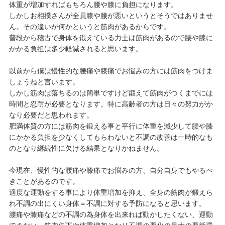
体重が増加すればもちろん腰や膝に負担になります。
しかしお相撲さんが全員膝や腰が悪いというとそうではありませ
ん。その違いが何かというと筋肉があるからです。
普段から稽古で身体を鍛えている力士は筋肉があるので腰や膝に
かかる負担は多少軽減されると思います。
以前から僕は慢性的な腰痛や膝痛でお悩みの方には筋肉をつけま
しょうねと言います。
しかし筋肉は落ちるのは簡単ですけど鍛えて筋肉がつくまでには
時間と忍耐が必要となります。特に高齢者の方は日々の努力がか
なり必要だと思われます。
肥満体質の方には筋肉を鍛える事と平行に体重を減少して腰や膝
にかかる負担を少なくしてもらわないと不調の改善は一時的なも
のとなり継続性に欠ける結果となりかねません。
今現在、慢性的な腰痛や膝痛でお悩みの方、自分自身でもやるべ
きことがあるのです。
適度な運動をする事により体重増加を抑え、全身の筋肉が鍛えら
れ不調の出にくい身体＝不調に対する予防になると思います。
腰痛や膝痛などの不調の為身体を出来れば動かしたくない、運動