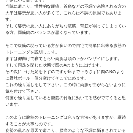
当院に肩こり、慢性的な腰痛、首痛などの不調で来院される方の
大半は姿勢が悪い人が多くて、これらは不調の原因でもありま
す。
そして姿勢の悪い人にありがちな腹筋、背筋が弱ってしまってい
る方、両筋肉のバランスが悪くなっています。
そこで腹筋の弱っている方が多いので自宅で簡単に出来る腹筋の
トレーニングを説明します。
まずは仰向けで寝てもらい両腕は頭の下かバンザイにします。
そして両足を閉じた状態で図のAのように上げます。
その次に上げた足を下すのですが床まで下ろさずに図のBのよう
に野球ボール一個分空けてそこで止めます。
これの繰り返しをして下さい。この時に両膝が曲がらないように
気を付けて下さい。
何度か繰り返していると腹筋の付近に効いてる感がでてくると思
います。
このように腹筋のトレーニングは色々な方法がありますが、継続
することが大事なのです。
姿勢の乱れが原因で肩こり、腰痛のような不調に悩まされている