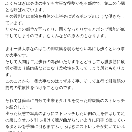
ふくらはぎは身体の中でも大事な役割がある部位で、第二の心臓
とも呼ばれています。
その役割とは血液を身体の上半身に送るポンプのような働きをし
ています。
だからこの部位が弱ったり、固くなったりするとポンプ機能が低
下してしまうのです。むくみなどの原因のもなります。
まず一番大事なのはこの腓腹筋を弱らせない為にも歩くという事
が大事です。
そして人間は二足歩行の為歩いたりするとどうしても腓腹筋に疲
労が溜まり筋肉痛などになり柔軟性を失ってしまう所ともありま
す。
このことから一番大事なのはまず歩く事、そして並行で腓腹筋の
筋肉の柔軟性をつけることなのです。
それでは簡単に自分で出来るタオルを使った腓腹筋のストレッチ
を紹介します。
座った状態で写真のようにストレッチしたい側の足を伸ばして足
の裏にタオルを引っ掛けて膝が曲がらないように両手で握ってい
るタオルを手前に引きますふくらはぎにストレッチが効いていれ