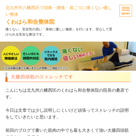
北九州市八幡西区で頭痛・腰痛・肩こりに痛くない優し
い整体
くわはら和合整体院
痛くない、安全性の高い「身体に優しい施術」を行います。安心して受
けられる安全な療法です。
ホーム
施術メニュー・料金
FAQ・お客様の声
大腿四頭筋のストレッチです
当院について
こんにちは北九州八幡西区のくわはら和合整体院の院長の桑原で
す。
お問い合わせ
今日は文章では少し説明しにくいけど頑張ってストレッチの説明
をしていきたいと思います。
前回のブログで書いた筋肉の中でも最も大きくて強い大腿四頭筋