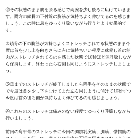
②その状態のまま胸を張る感じで両腕を少し後ろに広げていきま
す。両方の鎖骨の下付近の胸筋が気持ちよく伸びてるのを感じま
しょう、この時に息をゆっくり吸いながら行うとより効果的で
す。
③鎖骨の下の胸筋が気持ちよくストレッチされてる状態のまま今
度は首を少し上を向きさらに左に気持ちいい程度に稼働し首の筋
肉がストレッチされてるのを感じた状態で10秒ほど深呼吸しなが
ら保持します。終わったら右側も同じようにストレッチしましょ
う。
⑤③までのストレッチが終了しましたら両手をそのままの状態で
で今度は首を少し下をむけてまた左右同じように傾けて10秒ずつ
今度は首の後ろ側が気持ちよく伸びてるのを感じましょう。
④これらのストレッチは痛みのない程度でゆっくり呼吸しながら
行いましょう。
前回の肩甲骨のストレッチに今回の胸鎖乳突筋、胸筋、僧帽筋の