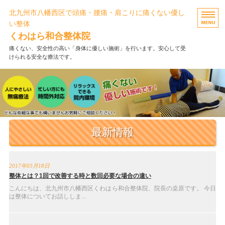
北九州市八幡西区で頭痛・腰痛・肩こりに痛くない優し
い整体
くわはら和合整体院
痛くない、安全性の高い「身体に優しい施術」を行います。安心して受
けられる安全な療法です。
ホーム
施術メニュー・料金
FAQ・お客様の声
最新情報
当院について
お問い合わせ
2017年03月18日
整体とは？1回で改善する時と数回必要な場合の違い
こんにちは、北九州市八幡西区くわはら和合整体院、院長の桒原です。 今日
は整体についてお話ししま...