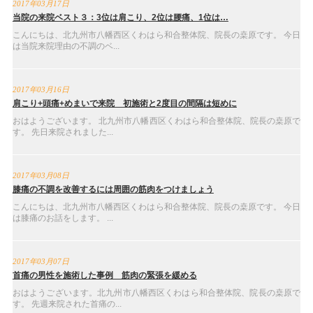
2017年03月17日
当院の来院ベスト３：3位は肩こり、2位は腰痛、1位は…
こんにちは、北九州市八幡西区くわはら和合整体院、院長の桒原です。 今日
は当院来院理由の不調のベ...
2017年03月16日
肩こり+頭痛+めまいで来院 初施術と2度目の間隔は短めに
おはようございます。 北九州市八幡西区くわはら和合整体院、院長の桒原で
す。 先日来院されました...
2017年03月08日
膝痛の不調を改善するには周囲の筋肉をつけましょう
こんにちは、北九州市八幡西区くわはら和合整体院、院長の桒原です。 今日
は膝痛のお話をします。 ...
2017年03月07日
首痛の男性を施術した事例 筋肉の緊張を緩める
おはようございます。北九州市八幡西区くわはら和合整体院、院長の桒原で
す。 先週来院された首痛の...