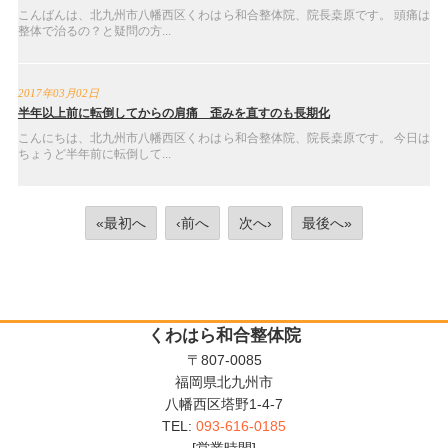
こんばんは、北九州市八幡西区くわはら和合整体院、院長桒原です。 頭痛は
整体で治るの？と疑問の方...
2017年03月02日
半年以上前に転倒してからの肩痛 歪みを直すのも長期化
こんにちは、北九州市八幡西区くわはら和合整体院、院長桒原です。 今日は
ちょうど半年前に転倒して...
«最初へ
‹前へ
次へ›
最後へ»
くわはら和合整体院
〒807-0085
福岡県北九州市
八幡西区塔野1-4-7
TEL:
093-616-0185
[営業時間]