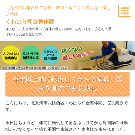
北九州市八幡西区で頭痛・腰痛・肩こりに痛くない優し
い整体
くわはら和合整体院
痛くない、安全性の高い「身体に優しい施術」を行います。安心して受
けられる安全な療法です。
ホーム
施術メニュー・料金
FAQ・お客様の声
半年以上前に転倒してからの肩痛 歪
当院について
みを直すのも長期化
お問い合わせ
こんにちは、北九州市八幡西区くわはら和合整体院、院長桒原で
す。
今日はちょうど半年前に転倒して肩をぶつけてから肩関節の可動
域が少なくなって痛む不調で来院された患者様が来られました。