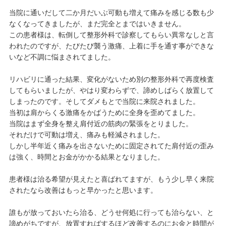
当院に通いだして二か月だいぶ可動も増えて痛みを感じる数も少
なくなってきましたが、まだ完全とまではいきません。
この患者様は、転倒して整形外科で診察してもらい異常なしと言
われたのですが、たびたび襲う激痛、上着に手を通す事ができな
いなど不調に悩まされてました。
リハビリに通った結果、変化がないため別の整形外科で再度検査
してもらいましたが、やはり変わらずで、諦めしばらく放置して
しまったのです。そしてダメもとで当院に来院されました。
当初は肩からくる激痛をかばうために全身を歪めてました。
当院はまず全身を整え肩付近の筋肉の緊張をとりました。
それだけで可動は増え、痛みも軽減されました。
しかし半年近く痛みを出さないために固定されてた肩付近の歪み
は強く、時間とお金がかかる結果となりました。
患者様は治る希望が見えたと喜ばれてますが、もう少し早く来院
されたなら改善はもっと早かったと思います。
誰もが放っておいたら治る、どうせ何処に行っても治らない、と
諦めがちですが、放置すればするほど改善するのにお金と時間が