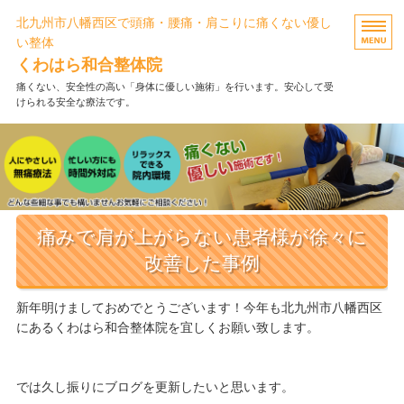
北九州市八幡西区で頭痛・腰痛・肩こりに痛くない優し
い整体
くわはら和合整体院
痛くない、安全性の高い「身体に優しい施術」を行います。安心して受
けられる安全な療法です。
ホーム
施術メニュー・料金
FAQ・お客様の声
痛みで肩が上がらない患者様が徐々に
当院について
改善した事例
お問い合わせ
新年明けましておめでとうございます！今年も北九州市八幡西区
にあるくわはら和合整体院を宜しくお願い致します。
では久し振りにブログを更新したいと思います。