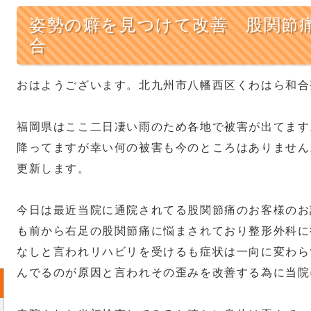
姿勢の癖を見つけて改善 股関節
合
おはようございます。北九州市八幡西区くわはら和合
福岡県はここ二日凄い雨のため各地で被害が出てます
降ってますが幸い何の被害も今のところはありません
更新します。
今日は最近当院に通院されてる股関節痛のお客様のお
も前から右足の股関節痛に悩まされており整形外科に
なしと言われリハビリを受けるも症状は一向に変わら
んでるのが原因と言われその歪みを改善する為に当院