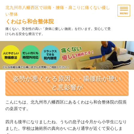
北九州市八幡西区で頭痛・腰痛・肩こりに痛くない優し
い整体
くわはら和合整体院
痛くない、安全性の高い「身体に優しい施術」を行います。安心して受
けられる安全な療法です。
ホーム
施術メニュー・料金
FAQ・お客様の声
姿勢が悪くなる原因・・腸腰筋が硬い
当院について
と悪影響が
お問い合わせ
こんにちは、北九州市八幡西区にあるくわはら和合整体院の院長
の桒原です。
四月も後半になりましたね、うちの息子は今月から小学生になり
ました。学校は施術所の真向かいにあり通学が近くて安心しま