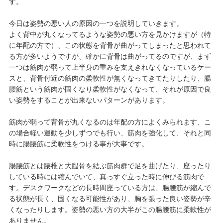
す。
今日は姿勢の悪い人の原因の一つを説明していきます。
よく背中が丸くなってるような姿勢の悪い方を見かけますが（特
に年配の方で）、この状態を背骨が曲がってしまったと思われて
る方が多いようですが、確かに背骨は曲がってるのですが、まず
一つは筋肉が弱って上半身の重みを支えきれなくなっているケー
スと、背骨付近の筋肉の柔軟性が無くなってきてたりしたり、腸
腰筋という筋肉が固くなり柔軟性がなくなって、それが原因で良
い姿勢をすることが出来ないパターンがあります。
筋肉が弱って背骨が丸くなるのは年配の方によくみられます、こ
の場合軽い運動を少しずつでも行い、筋肉を強化して、それと同
時に腸腰筋に柔軟性をつける事が大事です。
腸腰筋とは腰椎と大腿骨を結ぶ筋肉群で足を曲げたり、座ったり
している時には縮んでいて、真っすぐ立った時に伸びる筋肉で
す。デスクワークなどの長時間座っている方は、腸腰筋が縮んで
る状態が長く、固くなる可能性があり、胸を張った良い姿勢が辛
くなったりします。姿勢の悪い方の大半がこの腸腰筋に柔軟性が
ありません。